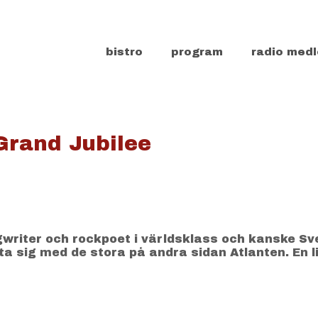
bistro
program
radio medl
Grand Jubilee
writer och rockpoet i världsklass och kanske Sv
 sig med de stora på andra sidan Atlanten. En li
.