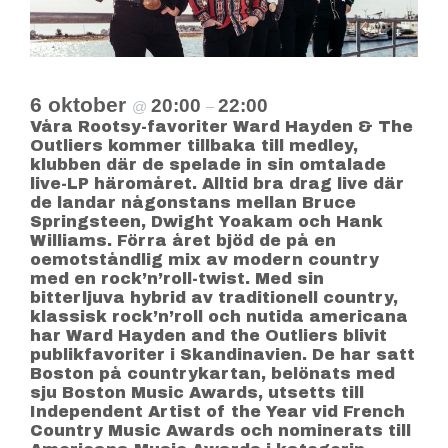
6 oktober
20:00
22:00
@
–
Våra Rootsy-favoriter Ward Hayden & The
Outliers kommer tillbaka till medley,
klubben där de spelade in sin omtalade
live-LP häromåret. Alltid bra drag live där
de landar någonstans mellan Bruce
Springsteen, Dwight Yoakam och Hank
Williams. Förra året bjöd de på en
oemotståndlig mix av modern country
med en rock’n’roll-twist. Med sin
bitterljuva hybrid av traditionell country,
klassisk rock’n’roll och nutida americana
har Ward Hayden and the Outliers blivit
publikfavoriter i Skandinavien. De har satt
Boston på countrykartan, belönats med
sju Boston Music Awards, utsetts till
Independent Artist of the Year vid French
Country Music Awards och nominerats till