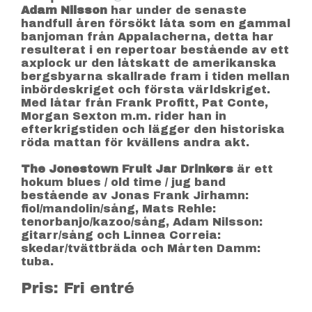
Adam Nilsson
har under de senaste
handfull åren försökt låta som en gammal
banjoman från Appalacherna, detta har
resulterat i en repertoar bestående av ett
axplock ur den låtskatt de amerikanska
bergsbyarna skallrade fram i tiden mellan
inbördeskriget och första världskriget.
Med låtar från Frank Profitt, Pat Conte,
Morgan Sexton m.m. rider han in
efterkrigstiden och lägger den historiska
röda mattan för kvällens andra akt.
The Jonestown Fruit Jar Drinkers
är ett
hokum blues / old time / jug band
bestående av Jonas Frank Jirhamn:
fiol/mandolin/sång, Mats Rehle:
tenorbanjo/kazoo/sång, Adam Nilsson:
gitarr/sång och Linnea Correia:
skedar/tvättbräda och Mårten Damm:
tuba.
Pris: Fri entré