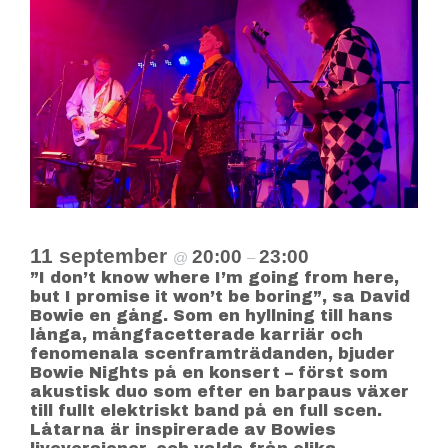
11 september
20:00
23:00
@
–
”I don’t know where I’m going from here,
but I promise it won’t be boring”, sa David
Bowie en gång. Som en hyllning till hans
långa, mångfacetterade karriär och
fenomenala scenframträdanden, bjuder
Bowie Nights på en konsert – först som
akustisk duo som efter en barpaus växer
till fullt elektriskt band på en full scen.
Låtarna är inspirerade av Bowies