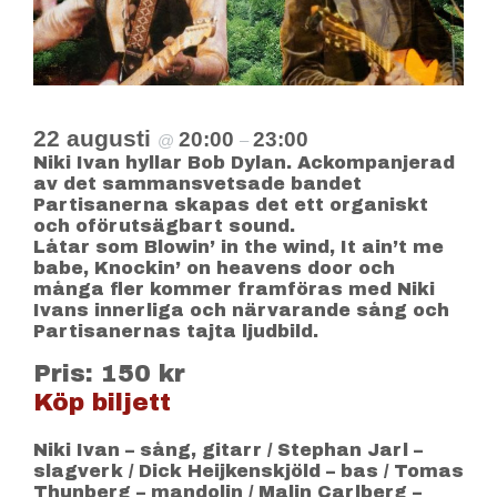
22 augusti
20:00
23:00
@
–
Niki Ivan hyllar Bob Dylan. Ackompanjerad
av det sammansvetsade bandet
Partisanerna skapas det ett organiskt
och oförutsägbart sound.
Låtar som Blowin’ in the wind, It ain’t me
babe, Knockin’ on heavens door och
många fler kommer framföras med Niki
Ivans innerliga och närvarande sång och
Partisanernas tajta ljudbild.
Pris: 150 kr
Köp biljett
Niki Ivan – sång, gitarr / Stephan Jarl –
slagverk / Dick Heijkenskjöld – bas / Tomas
Thunberg – mandolin / Malin Carlberg –