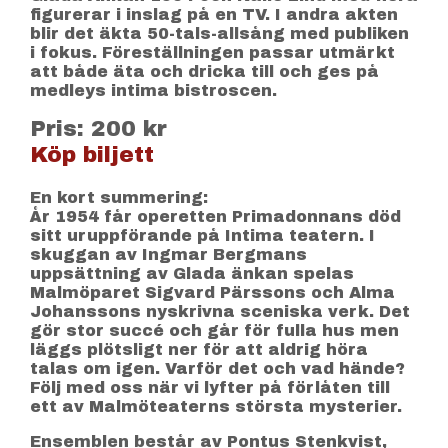
figurerar i inslag på en TV. I andra akten
blir det äkta 50-tals-allsång med publiken
i fokus. Föreställningen passar utmärkt
att både äta och dricka till och ges på
medleys intima bistroscen.
Pris: 200 kr
Köp biljett
En kort summering:
År 1954 får operetten Primadonnans död
sitt uruppförande på Intima teatern. I
skuggan av Ingmar Bergmans
uppsättning av Glada änkan spelas
Malmöparet Sigvard Pärssons och Alma
Johanssons nyskrivna sceniska verk. Det
gör stor succé och går för fulla hus men
läggs plötsligt ner för att aldrig höra
talas om igen. Varför det och vad hände?
Följ med oss när vi lyfter på förlåten till
ett av Malmöteaterns största mysterier.
Ensemblen består av Pontus Stenkvist,