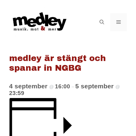
Hoppa
till
innehåll
Meny
medley är stängt och
spanar in NGBG
4 september
5 september
16:00
@
–
@
23:59