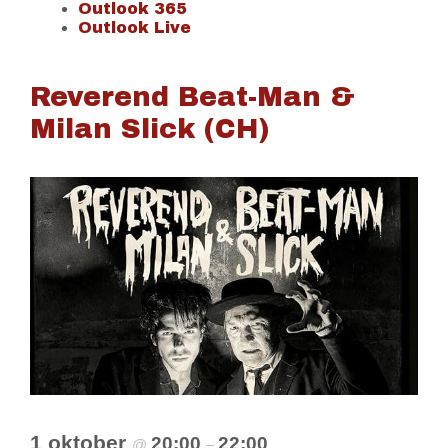
Outlook 365
Outlook Live
Reverend Beat-Man &
Milan Slick (CH)
1 oktober
20:00
22:00
@
–