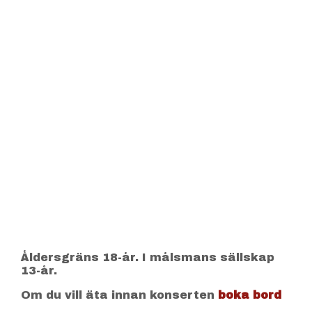
Åldersgräns 18-år. I målsmans sällskap
13-år.
Om du vill äta innan konserten
boka bord