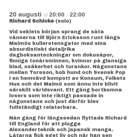
20 augusti
20:00
22:00
@
–
Richard Schicke
(solo)
Vid seklets början sprang de såta
vännerna till Björn Ericksson runt längs
Malmös kullerstensgator med sina
absurdistiskt detaljrika
dagboksanteckningar om dokusåpor,
finniga tonårsminnen, kvinnor på glansiga
blad, osäkerhet och turankor. Någonstans
mellan Torsson, bob hund och Svensk Pop
i en hemvävd kompott av Konsum, Folkets
Hus och det Malmö som ännu inte blivit
särskilt världsvant. Ett gäng bortkomna
losers som inte riktigt passade in
någonstans och just därför blev
fullständigt relaterbara.
Nån gång för längesedan flyttade Richard
till England för att plugga
Alexanderteknik och japansk manga.
Låtarna fick eget liv och när han sen