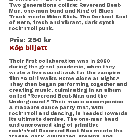
Two generations collide: Reverend Beat-
Man, one-man band and King of Blues
Trash meets Milan Slick, The Darkest Soul
of Bern, fresh and vibrant, dark synth
rock’n’roll punk.
Pris: 250 kr
Köp biljett
Their first collaboration was in 2020
during the great pandemic, when they
wrote a live soundtrack for the vampire
film ”A Girl Walks Home Alone at Night.”
They then began performing together and
creating music, culminating in an album
called ”Reverend Beat-Man and the
Underground.” Their music accompanies
a macabre dance party that, with
rock’n’roll and dancing, is headed towards
its ultimate demise. The one-man band
and uncrowned king of primitive
rock’n’roll Reverend Beat-Man meets the
fragile, dark, cultivated, dreamy, and