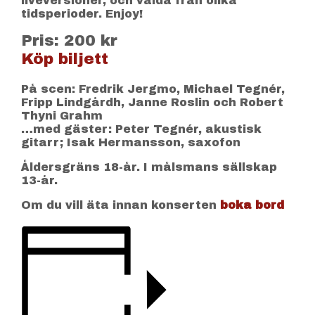
liveversioner, och valda från olika
tidsperioder. Enjoy!
Pris: 200 kr
Köp biljett
På scen: Fredrik Jergmo, Michael Tegnér,
Fripp Lindgårdh, Janne Roslin och Robert
Thyni Grahm
…med gäster: Peter Tegnér, akustisk
gitarr; Isak Hermansson, saxofon
Åldersgräns 18-år. I målsmans sällskap
13-år.
Om du vill äta innan konserten
boka bord