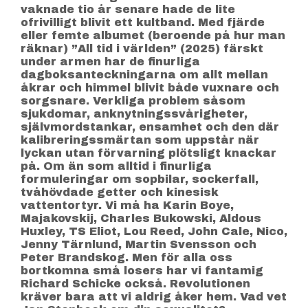
vaknade tio år senare hade de lite
ofrivilligt blivit ett kultband. Med fjärde
eller femte albumet (beroende på hur man
räknar) ”All tid i världen” (2025) färskt
under armen har de finurliga
dagboksanteckningarna om allt mellan
åkrar och himmel blivit både vuxnare och
sorgsnare. Verkliga problem såsom
sjukdomar, anknytningssvårigheter,
självmordstankar, ensamhet och den där
kalibreringssmärtan som uppstår när
lyckan utan förvarning plötsligt knackar
på. Om än som alltid i finurliga
formuleringar om sopbilar, sockerfall,
tvåhövdade getter och kinesisk
vattentortyr. Vi må ha Karin Boye,
Majakovskij, Charles Bukowski, Aldous
Huxley, TS Eliot, Lou Reed, John Cale, Nico,
Jenny Tärnlund, Martin Svensson och
Peter Brandskog. Men för alla oss
bortkomna små losers har vi fantamig
Richard Schicke också. Revolutionen
kräver bara att vi aldrig åker hem. Vad vet