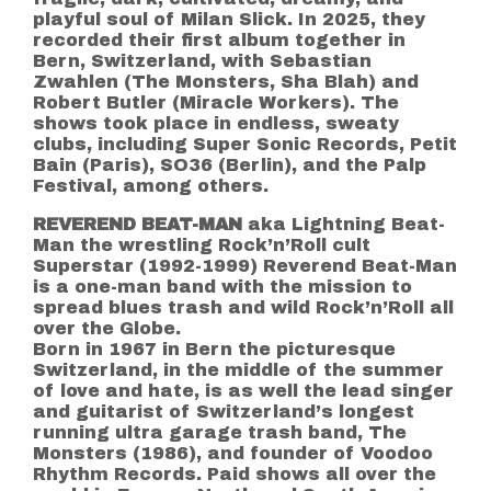
playful soul of Milan Slick. In 2025, they
recorded their first album together in
Bern, Switzerland, with Sebastian
Zwahlen (The Monsters, Sha Blah) and
Robert Butler (Miracle Workers). The
shows took place in endless, sweaty
clubs, including Super Sonic Records, Petit
Bain (Paris), SO36 (Berlin), and the Palp
Festival, among others.
REVEREND BEAT-MAN
aka Lightning Beat-
Man the wrestling Rock’n’Roll cult
Superstar (1992-1999) Reverend Beat-Man
is a one-man band with the mission to
spread blues trash and wild Rock’n’Roll all
over the Globe.
Born in 1967 in Bern the picturesque
Switzerland, in the middle of the summer
of love and hate, is as well the lead singer
and guitarist of Switzerland’s longest
running ultra garage trash band, The
Monsters (1986), and founder of Voodoo
Rhythm Records. Paid shows all over the