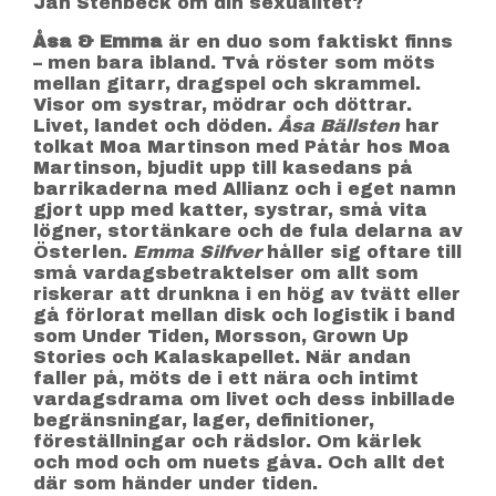
Jan Stenbeck om din sexualitet?
Åsa & Emma
är en duo som faktiskt finns
– men bara ibland. Två röster som möts
mellan gitarr, dragspel och skrammel.
Visor om systrar, mödrar och döttrar.
Livet, landet och döden.
Åsa Bällsten
har
tolkat Moa Martinson med Påtår hos Moa
Martinson, bjudit upp till kasedans på
barrikaderna med Allianz och i eget namn
gjort upp med katter, systrar, små vita
lögner, stortänkare och de fula delarna av
Österlen.
Emma Silfver
håller sig oftare till
små vardagsbetraktelser om allt som
riskerar att drunkna i en hög av tvätt eller
gå förlorat mellan disk och logistik i band
som Under Tiden, Morsson, Grown Up
Stories och Kalaskapellet. När andan
faller på, möts de i ett nära och intimt
vardagsdrama om livet och dess inbillade
begränsningar, lager, definitioner,
föreställningar och rädslor. Om kärlek
och mod och om nuets gåva. Och allt det
där som händer under tiden.