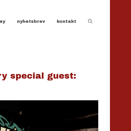
ey
nyhetsbrev
kontakt
y special guest: