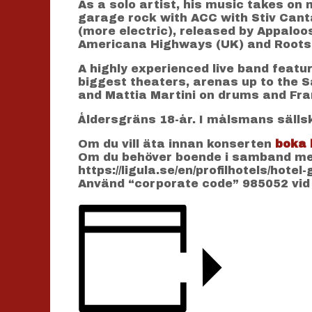
As a solo artist, his music takes on
garage rock with ACC with Stiv Canta
(more electric), released by Appaloo
Americana Highways (UK) and Rootshi
A highly experienced live band featur
biggest theaters, arenas up to the S
and Mattia Martini on drums and Fra
Åldersgräns 18-år. I målsmans sälls
Om du vill äta innan konserten
boka 
Om du behöver boende i samband med
https://ligula.se/en/profilhotels/hotel
Använd “corporate code” 985052 vid