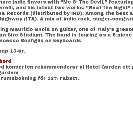
 more indie flavors with ”Me & The Devil,” featuri
relli, and his latest two works: ”Beat the Night”
sa Records (distributed by IRD). Among the best 
ghway (ITA). A mix of indie rock, singer-songwr
ing Maurizio Gnola on guitar, one of Italy’s greate
an Siro Stadium. The band is touring as a 5 piece
ncesco Bonfiglio on keyboards
kap 13-år.
bord
 konserten rekommenderar vi Hotel Garden ett 
-garden/
 rumsbokning för 12% rabatt.