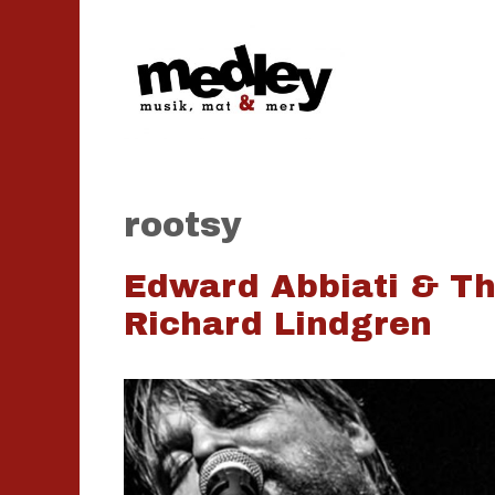
Hoppa
till
innehåll
rootsy
Edward Abbiati & The
Richard Lindgren