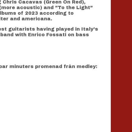
ng Chris Cacavas (Green On Red),
 (more acoustic) and ”To the Light”
albums of 2023 according to
iter and americana.
st guitarists having played in Italy’s
 band with Enrico Fossati on bass
par minuters promenad från medley: