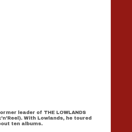
he former leader of THE LOWLANDS
’n’Reel). With Lowlands, he toured
out ten albums.