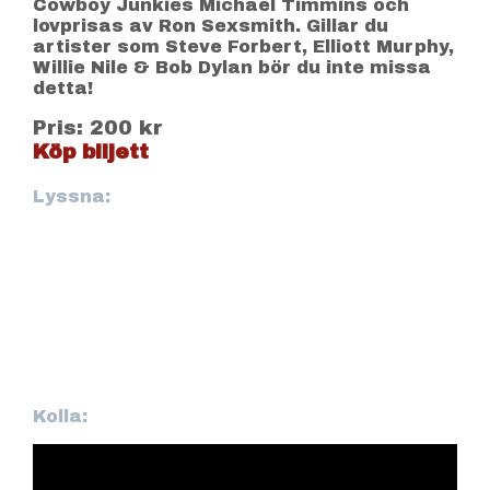
Cowboy Junkies Michael Timmins och
lovprisas av Ron Sexsmith. Gillar du
artister som Steve Forbert, Elliott Murphy,
Willie Nile & Bob Dylan bör du inte missa
detta!
Pris: 200 kr
Köp biljett
Lyssna:
Kolla: