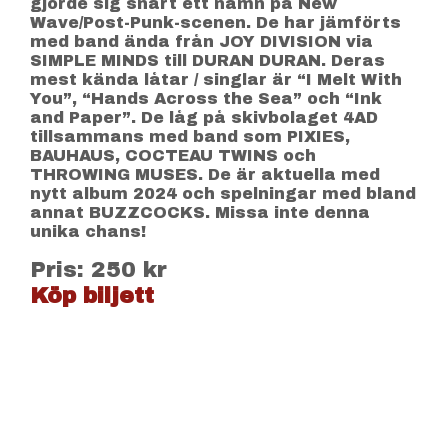
gjorde sig snart ett namn på New
Wave/Post-Punk-scenen. De har jämförts
med band ända från JOY DIVISION via
SIMPLE MINDS till DURAN DURAN. Deras
mest kända låtar / singlar är “I Melt With
You”, “Hands Across the Sea” och “Ink
and Paper”. De låg på skivbolaget 4AD
tillsammans med band som PIXIES,
BAUHAUS, COCTEAU TWINS och
THROWING MUSES. De är aktuella med
nytt album 2024 och spelningar med bland
annat BUZZCOCKS. Missa inte denna
unika chans!
Pris: 250 kr
Köp biljett