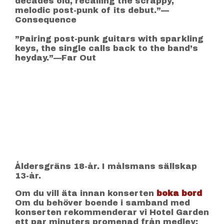
decades old, recalling the scrappy,
melodic post-punk of its debut.”—
Consequence
”Pairing post-punk guitars with sparkling
keys, the single calls back to the band’s
heyday.”—Far Out
Åldersgräns 18-år. I målsmans sällskap
13-år.
Om du vill äta innan konserten
boka bord
Om du behöver boende i samband med
konserten rekommenderar vi Hotel Garden
ett par minuters promenad från medley: