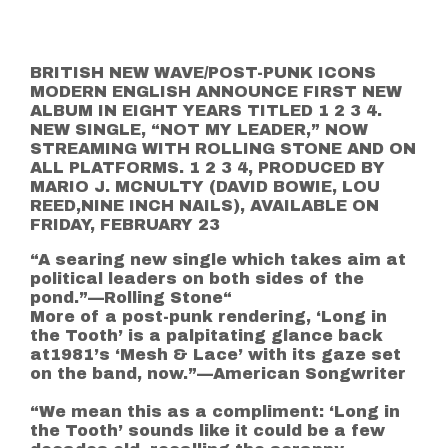
BRITISH NEW WAVE/POST-PUNK ICONS
MODERN ENGLISH ANNOUNCE FIRST NEW
ALBUM IN EIGHT YEARS TITLED 1 2 3 4.
NEW SINGLE, “NOT MY LEADER,” NOW
STREAMING WITH ROLLING STONE AND ON
ALL PLATFORMS. 1 2 3 4, PRODUCED BY
MARIO J. MCNULTY (DAVID BOWIE, LOU
REED,NINE INCH NAILS), AVAILABLE ON
FRIDAY, FEBRUARY 23
“A searing new single which takes aim at
political leaders on both sides of the
pond.”—Rolling Stone“
More of a post-punk rendering, ‘Long in
the Tooth’ is a palpitating glance back
at1981’s ‘Mesh & Lace’ with its gaze set
on the band, now.”—American Songwriter
“We mean this as a compliment: ‘Long in
the Tooth’ sounds like it could be a few