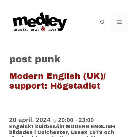
Hoppa
till
innehåll
Meny
post punk
Modern English (UK)/
support: Högstadiet
20 april, 2024
20:00
23:00
@
–
Engelskt kultbesök! MODERN ENGLISH
bildades i Colchester, Essex 1979 och