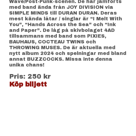
Wave/Post-Punk-scenen. De har jämförts
med band ända från JOY DIVISION via
SIMPLE MINDS till DURAN DURAN. Deras
mest kända låtar / singlar är “I Melt With
You”, “Hands Across the Sea” och “Ink
and Paper”. De låg på skivbolaget 4AD
tillsammans med band som PIXIES,
BAUHAUS, COCTEAU TWINS och
THROWING MUSES. De är aktuella med
nytt album 2024 och spelningar med bland
annat BUZZCOCKS. Missa inte denna
unika chans!
Pris: 250 kr
Köp biljett