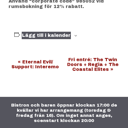
Använd “corporate code” 985052 vid
rumsbokning för 12% rabatt.
Lägg till i kalender
E
Fri entré: The Twin
«
Eternal Evil/
Doors + Regia + The
Support: Interemo
v
Coastal Elites
»
e
n
e
m
Bistron och baren öppnar klockan 17:00 de
a
kvällar vi har arrangemang (torsdag &
n
fredag från 16). Om inget annat anges,
scenstart klockan 20:00
g