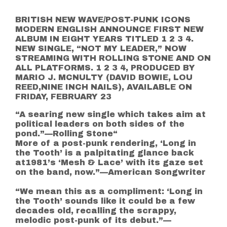
BRITISH NEW WAVE/POST-PUNK ICONS
MODERN ENGLISH ANNOUNCE FIRST NEW
ALBUM IN EIGHT YEARS TITLED 1 2 3 4.
NEW SINGLE, “NOT MY LEADER,” NOW
STREAMING WITH ROLLING STONE AND ON
ALL PLATFORMS. 1 2 3 4, PRODUCED BY
MARIO J. MCNULTY (DAVID BOWIE, LOU
REED,NINE INCH NAILS), AVAILABLE ON
FRIDAY, FEBRUARY 23
“A searing new single which takes aim at
political leaders on both sides of the
pond.”—Rolling Stone“
More of a post-punk rendering, ‘Long in
the Tooth’ is a palpitating glance back
at1981’s ‘Mesh & Lace’ with its gaze set
on the band, now.”—American Songwriter
“We mean this as a compliment: ‘Long in
the Tooth’ sounds like it could be a few
decades old, recalling the scrappy,
melodic post-punk of its debut.”—