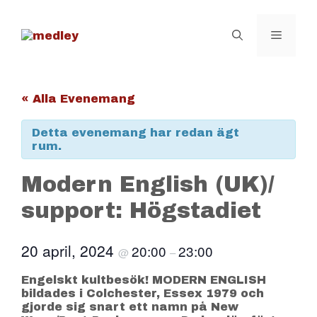
Hoppa
till
innehåll
Meny
« Alla Evenemang
Detta evenemang har redan ägt
rum.
Modern English (UK)/
support: Högstadiet
20 april, 2024
20:00
23:00
@
–
Engelskt kultbesök! MODERN ENGLISH
bildades i Colchester, Essex 1979 och
gjorde sig snart ett namn på New