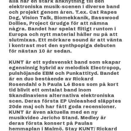
alla har en stark anknytning till den
elektroniska musik-scenen i diverse band
och projekt genom åren. T.ex. Cat Rapes
Dog, Vision Talk, Biomekkanik, Basswood
Dollies, Project Grudge för att nämna
några. Bandet har spelat flitigt runtom i
Europa och nytt material håller nu på att
slutmixas. Ett mörkare sound är att vänta
i kontrast mot den synthpopiga debuten
för nästan 10 år sedan.
KUNT är ett sydsvenskt band som skapar
egensinnig hybrid av melodisk Electropop,
pulshöjande EBM och Punkattityd. Bandet
är en duo bestående av Rickard
Rosendahl o h Paula Lé Boss som på kort
tid blivit ett omtalat band inom
Skandinaviens alternativa elektroniska
scen. Deras första EP Unleashed släpptes
20de maj och har fått goda recensioner.
KUNT är även aktuella med en ny
musikvideo Jericho Stand. Medley är
deras första konsert på Paulas
hemmaplan i Malmö. Stay KUNT/ Rickard