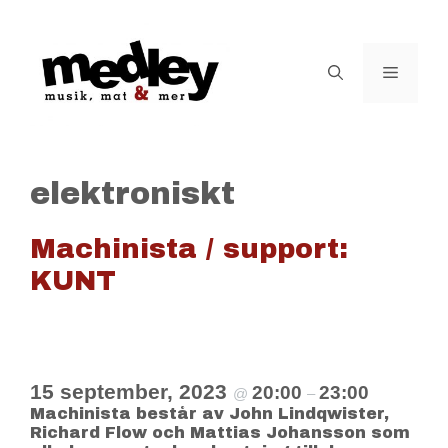
Hoppa
till
innehåll
Meny
elektroniskt
Machinista / support:
KUNT
15 september, 2023
20:00
23:00
@
–
Machinista består av John Lindqwister,
Richard Flow och Mattias Johansson som