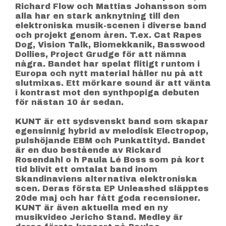
Richard Flow och Mattias Johansson som
alla har en stark anknytning till den
elektroniska musik-scenen i diverse band
och projekt genom åren. T.ex. Cat Rapes
Dog, Vision Talk, Biomekkanik, Basswood
Dollies, Project Grudge för att nämna
några. Bandet har spelat flitigt runtom i
Europa och nytt material håller nu på att
slutmixas. Ett mörkare sound är att vänta
i kontrast mot den synthpopiga debuten
för nästan 10 år sedan.
KUNT är ett sydsvenskt band som skapar
egensinnig hybrid av melodisk Electropop,
pulshöjande EBM och Punkattityd. Bandet
är en duo bestående av Rickard
Rosendahl o h Paula Lé Boss som på kort
tid blivit ett omtalat band inom
Skandinaviens alternativa elektroniska
scen. Deras första EP Unleashed släpptes
20de maj och har fått goda recensioner.
KUNT är även aktuella med en ny
musikvideo Jericho Stand. Medley är