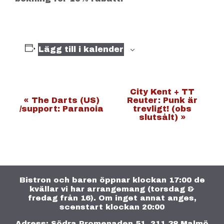
Lägg till i kalender
E
City Kent + TT
«
The Darts (US)
Reuter: Punk är
v
/support: Paranoia
trevligt! (obs
slutsålt)
»
e
n
e
m
a
Bistron och baren öppnar klockan 17:00 de
kvällar vi har arrangemang (torsdag &
n
fredag från 16). Om inget annat anges,
g
scenstart klockan 20:00
-
Adress: Södra Promenaden 51, 211 38 Malmö