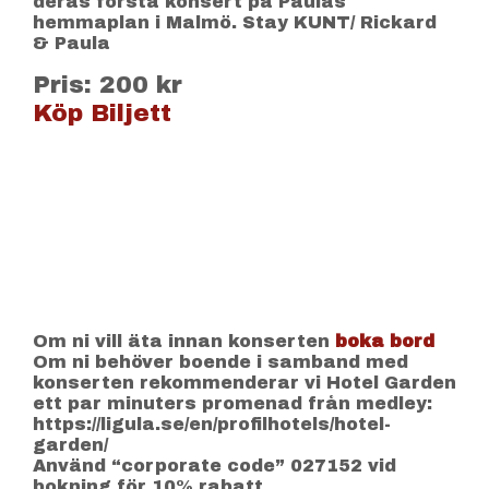
deras första konsert på Paulas
hemmaplan i Malmö. Stay KUNT/ Rickard
& Paula
Pris: 200 kr
Köp Biljett
Om ni vill äta innan konserten
boka bord
Om ni behöver boende i samband med
konserten rekommenderar vi Hotel Garden
ett par minuters promenad från medley:
https://ligula.se/en/profilhotels/hotel-
garden/
Använd “corporate code” 027152 vid
bokning för 10% rabatt.