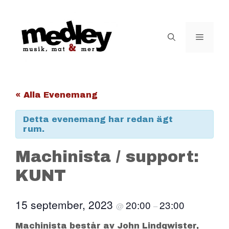
Hoppa
till
innehåll
Meny
« Alla Evenemang
Detta evenemang har redan ägt
rum.
Machinista / support:
KUNT
15 september, 2023
20:00
23:00
@
–
Machinista består av John Lindqwister,