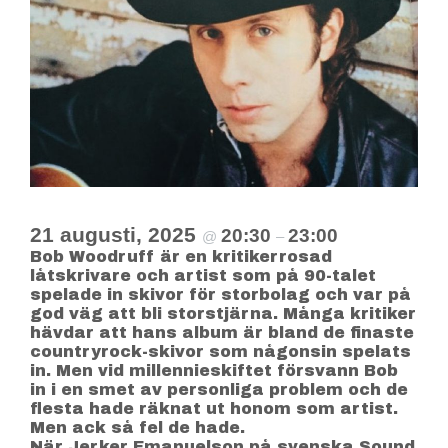
21 augusti, 2025
20:30
23:00
@
–
Bob Woodruff är en kritikerrosad
låtskrivare och artist som på 90-talet
spelade in skivor för storbolag och var på
god väg att bli storstjärna. Många kritiker
hävdar att hans album är bland de finaste
countryrock-skivor som någonsin spelats
in. Men vid millennieskiftet försvann Bob
in i en smet av personliga problem och de
flesta hade räknat ut honom som artist.
Men ack så fel de hade.
När Jerker Emanuelson på svenska Sound