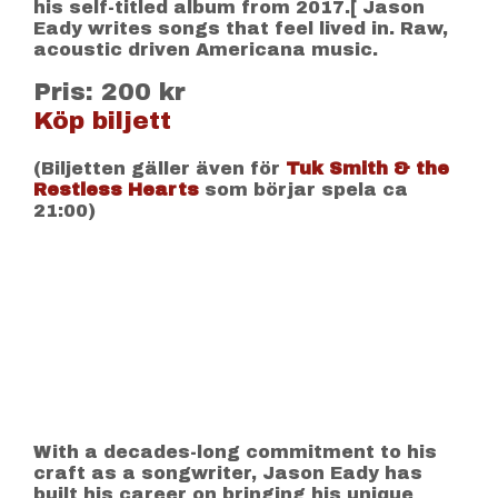
his self-titled album from 2017.[ Jason
Eady writes songs that feel lived in. Raw,
acoustic driven Americana music.
Pris: 200 kr
Köp biljett
(Biljetten gäller även för
Tuk Smith & the
Restless Hearts
som börjar spela ca
21:00)
With a decades-long commitment to his
craft as a songwriter, Jason Eady has
built his career on bringing his unique