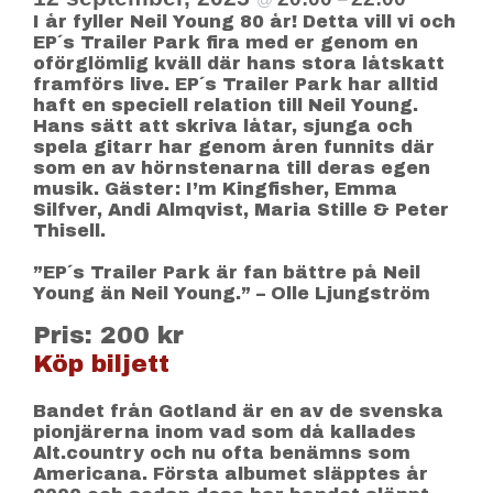
I år fyller Neil Young 80 år! Detta vill vi och
EP´s Trailer Park fira med er genom en
oförglömlig kväll där hans stora låtskatt
framförs live. EP´s Trailer Park har alltid
haft en speciell relation till Neil Young.
Hans sätt att skriva låtar, sjunga och
spela gitarr har genom åren funnits där
som en av hörnstenarna till deras egen
musik. Gäster: I’m Kingfisher, Emma
Silfver, Andi Almqvist, Maria Stille & Peter
Thisell.
”EP´s Trailer Park är fan bättre på Neil
Young än Neil Young.” – Olle Ljungström
Pris: 200 kr
Köp biljett
Bandet från Gotland är en av de svenska
pionjärerna inom vad som då kallades
Alt.country och nu ofta benämns som
Americana. Första albumet släpptes år