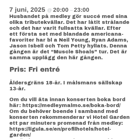
7 juni, 2025
20:00
23:00
@
–
Husbandet på medley gör succé med sina
olika tributekvällar. Det har låtit strålande
och det har varit fullsatta kvällar. Efter
ett första set med blandade americana-
favoriter har bl a Neil Young, Ryan Adams,
Jason Isbell och Tom Petty hyllats. Denna
gången är det “Muscle Shoals” tur. Det är
samma upplägg den här gången.
Pris: Fri entré
Åldersgräns 18-år. I målsmans sällskap
13-år.
Om du vill äta innan konserten boka bord
här: https://medleymalmo.se/boka-bord/
Om du behöver boende i samband med
konserten rekommenderar vi Hotel Garden
ett par minuters promenad från medley:
https://ligula.se/en/profilhotels/hotel-
garden/