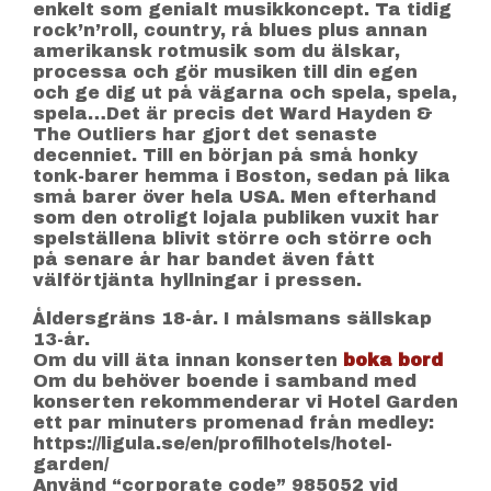
enkelt som genialt musikkoncept. Ta tidig
rock’n’roll, country, rå blues plus annan
amerikansk rotmusik som du älskar,
processa och gör musiken till din egen
och ge dig ut på vägarna och spela, spela,
spela…Det är precis det Ward Hayden &
The Outliers har gjort det senaste
decenniet. Till en början på små honky
tonk-barer hemma i Boston, sedan på lika
små barer över hela USA. Men efterhand
som den otroligt lojala publiken vuxit har
spelställena blivit större och större och
på senare år har bandet även fått
välförtjänta hyllningar i pressen.
Åldersgräns 18-år. I målsmans sällskap
13-år.
Om du vill äta innan konserten
boka bord
Om du behöver boende i samband med
konserten rekommenderar vi Hotel Garden
ett par minuters promenad från medley:
https://ligula.se/en/profilhotels/hotel-
garden/
Använd “corporate code” 985052 vid