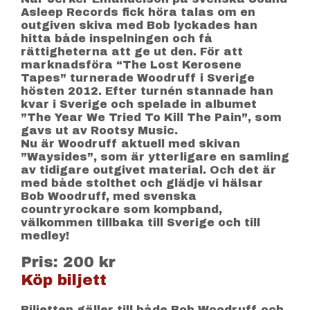
Asleep Records fick höra talas om en
outgiven skiva med Bob lyckades han
hitta både inspelningen och få
rättigheterna att ge ut den. För att
marknadsföra “The Lost Kerosene
Tapes” turnerade Woodruff i Sverige
hösten 2012. Efter turnén stannade han
kvar i Sverige och spelade in albumet
”The Year We Tried To Kill The Pain”, som
gavs ut av Rootsy Music.
Nu är Woodruff aktuell med skivan
”Waysides”, som är ytterligare en samling
av tidigare outgivet material. Och det är
med både stolthet och glädje vi hälsar
Bob Woodruff, med svenska
countryrockare som kompband,
välkommen tillbaka till Sverige och till
medley!
Pris: 200 kr
Köp biljett
Biljetten gäller till både Bob Woodruff och