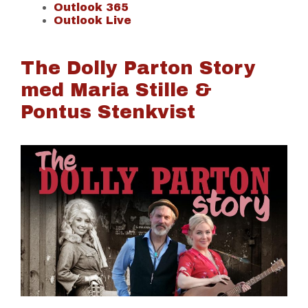
Outlook 365
Outlook Live
The Dolly Parton Story
med Maria Stille &
Pontus Stenkvist