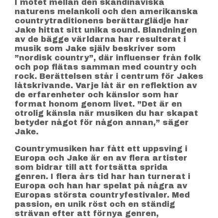
I mötet mellan den skandinaviska
naturens melankoli och den amerikanska
countrytraditionens berättarglädje har
Jake hittat sitt unika sound. Blandningen
av de bägge världarna har resulterat i
musik som Jake själv beskriver som
”nordisk country”, där influenser från folk
och pop flätas samman med country och
rock. Berättelsen står i centrum för Jakes
låtskrivande. Varje låt är en reflektion av
de erfarenheter och känslor som har
format honom genom livet. ”Det är en
otrolig känsla när musiken du har skapat
betyder något för någon annan,” säger
Jake.
Countrymusiken har fått ett uppsving i
Europa och Jake är en av flera artister
som bidrar till att fortsätta sprida
genren. I flera års tid har han turnerat i
Europa och han har spelat på några av
Europas största countryfestivaler. Med
passion, en unik röst och en ständig
strävan efter att förnya genren,