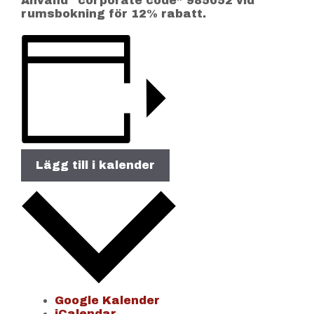
Använd “corporate code” 985052 vid
rumsbokning för 12% rabatt.
Lägg till i kalender
Google Kalender
iCalendar