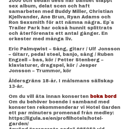
2000 och sedan dess har bandet släppt
sex album, delat scen och haft
samarbeten med Buddy Miller, Christian
Kjellvander, Ane Brun, Ryan Adams och
Ron Sexsmith för att nämna några. Ep´s
Trailer Park har också hunnit splittrats
och återförenats ett antal gånger. En
orkester med många liv.
Eric Palmqwist – Sång, gitarr / Ulf Jonsson
– Gitarr, pedal steel, banjo, sång / Ruben
Engzell – bas, kör / Petter Stenberg –
klaviaturer, dragspel, kör / Jesper
Jonsson – Trummor, kör
Åldersgräns 18-år. I målsmans sällskap
13-år.
Om du vill äta innan konserten
boka bord
Om du behöver boende i samband med
konserten rekommenderar vi Hotel Garden
ett par minuters promenad från medley:
https://ligula.se/en/profilhotels/hotel-
garden/