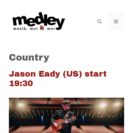
Hoppa
till
innehåll
Meny
Country
Jason Eady (US) start
19:30