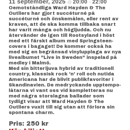
11 september, 2025
20:00
22:00
@
–
Oemotståndliga Ward Hayden & The
Outliers har gjort succéturné på
succéturné och önskemålen, eller rent av
kraven, att de ska komma tillbaka snart
har varit många och högljudda. Och nu
återvänder de igen till Rootsyland i höst
med ett färskt album med Springsteen-
covers i bagaget! De kommer också ha
med sig en begränsad vinylupplaga av nya
livealbumet ”Live in Sweden” inspelad på
medley i Malmö.
Med sin bitterljuva hybrid av traditionell
country, klassisk rock ’n’ roll och nutida
Americana har de blivit publikfavoriter i
Skandinavien. De medryckande upptempo-
låtarna vi vant oss vid kompletteras nu
med några storslagna ballader som
tydligt visar att Ward Hayden & The
Outliers vuxit till sig utan att förlora sin
spontana charm.
Pris: 250 kr