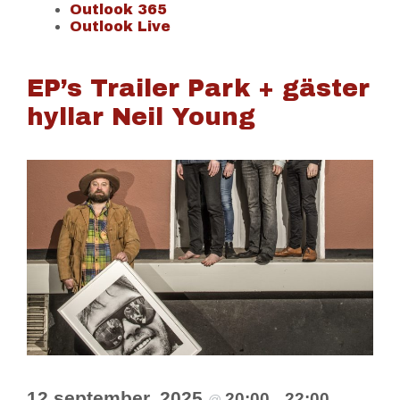
Outlook 365
Outlook Live
EP’s Trailer Park + gäster
hyllar Neil Young
12 september, 2025
20:00
22:00
@
–