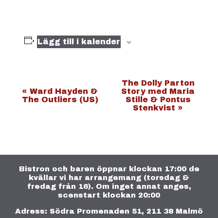
Lägg till i kalender
E
The Dolly Parton
«
Ward Hayden &
Story med Maria
v
The Outliers (US)
Stille & Pontus
Stenkvist
»
e
n
e
m
a
Bistron och baren öppnar klockan 17:00 de
kvällar vi har arrangemang (torsdag &
n
fredag från 16). Om inget annat anges,
g
scenstart klockan 20:00
-
Adress: Södra Promenaden 51, 211 38 Malmö