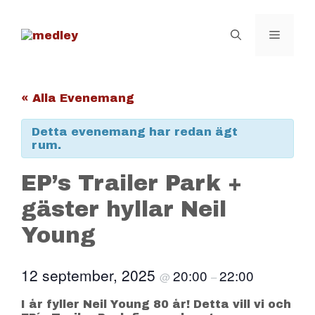
Hoppa
till
innehåll
Meny
« Alla Evenemang
Detta evenemang har redan ägt
rum.
EP’s Trailer Park +
gäster hyllar Neil
Young
12 september, 2025
20:00
22:00
@
–
I år fyller Neil Young 80 år! Detta vill vi och