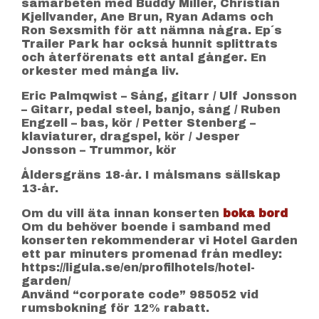
samarbeten med Buddy Miller, Christian
Kjellvander, Ane Brun, Ryan Adams och
Ron Sexsmith för att nämna några. Ep´s
Trailer Park har också hunnit splittrats
och återförenats ett antal gånger. En
orkester med många liv.
Eric Palmqwist – Sång, gitarr / Ulf Jonsson
– Gitarr, pedal steel, banjo, sång / Ruben
Engzell – bas, kör / Petter Stenberg –
klaviaturer, dragspel, kör / Jesper
Jonsson – Trummor, kör
Åldersgräns 18-år. I målsmans sällskap
13-år.
Om du vill äta innan konserten
boka bord
Om du behöver boende i samband med
konserten rekommenderar vi Hotel Garden
ett par minuters promenad från medley:
https://ligula.se/en/profilhotels/hotel-
garden/
Använd “corporate code” 985052 vid
rumsbokning för 12% rabatt.