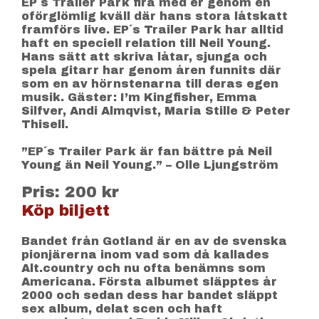
EP´s Trailer Park fira med er genom en
oförglömlig kväll där hans stora låtskatt
framförs live. EP´s Trailer Park har alltid
haft en speciell relation till Neil Young.
Hans sätt att skriva låtar, sjunga och
spela gitarr har genom åren funnits där
som en av hörnstenarna till deras egen
musik. Gäster: I’m Kingfisher, Emma
Silfver, Andi Almqvist, Maria Stille & Peter
Thisell.
”EP´s Trailer Park är fan bättre på Neil
Young än Neil Young.” – Olle Ljungström
Pris: 200 kr
Köp biljett
Bandet från Gotland är en av de svenska
pionjärerna inom vad som då kallades
Alt.country och nu ofta benämns som
Americana. Första albumet släpptes år
2000 och sedan dess har bandet släppt
sex album, delat scen och haft