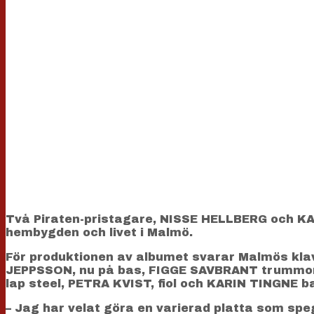
Två Piraten-pristagare, NISSE HELLBERG och KA
hembygden och livet i Malmö.
För produktionen av albumet svarar Malmös kla
JEPPSSON, nu på bas, FIGGE SAVBRANT trummor, 
lap steel, PETRA KVIST, fiol och KARIN TINGNE b
– Jag har velat göra en varierad platta som spe