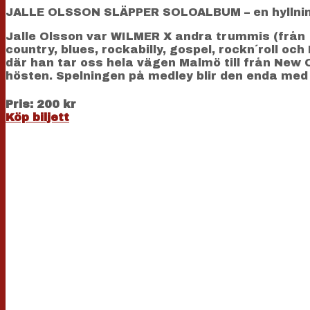
JALLE OLSSON SLÄPPER SOLOALBUM – en hyllning t
Jalle Olsson var WILMER X andra trummis (från 
country, blues, rockabilly, gospel, rockn´roll o
där han tar oss hela vägen Malmö till från New 
hösten. Spelningen på medley blir den enda med 
Pris: 200 kr
Köp biljett