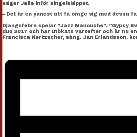
säger Jalle inför singelsläppet.
– Det är en ynnest att få omge sig med dessa f
Djangofebre spelar ”Jazz Manouche”, ”Gypsy Swi
duo 2017 och har utökats vartefter och är nu en
Francisca Kertzscher, sång. Jan Erlandsson, ko