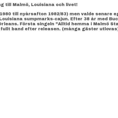
ill Malmö, Louisiana och livet!
1980 till nyårsafton 1982/83) men valde senare
ch Louisiana sumpmarks-cajun. Efter 38 år med Buc
Orleans. Första singeln ”Alltid hemma i Malmö Sta
fullt band efter releasen. (många gäster utlovas