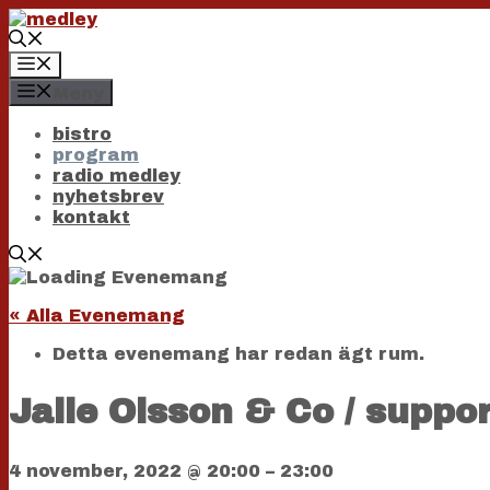
Hoppa
till
innehåll
Meny
Meny
bistro
program
radio medley
nyhetsbrev
kontakt
« Alla Evenemang
Detta evenemang har redan ägt rum.
Jalle Olsson & Co / suppo
4 november, 2022
@
20:00
–
23:00