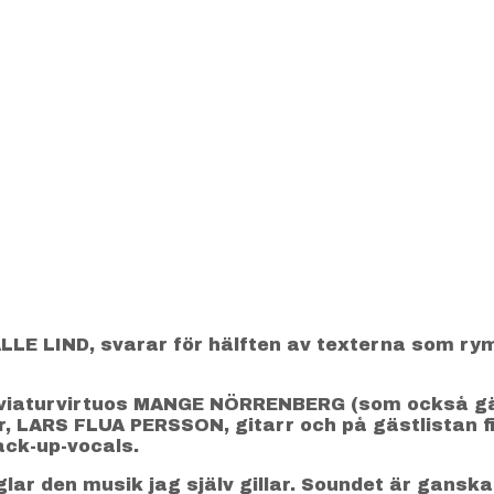
LLE LIND, svarar för hälften av texterna som ry
viaturvirtuos MANGE NÖRRENBERG (som också gäst
LARS FLUA PERSSON, gitarr och på gästlistan f
ack-up-vocals.
glar den musik jag själv gillar. Soundet är gansk