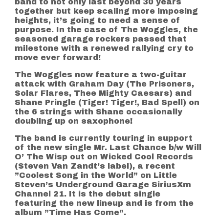
band to not only last beyond 30 years
together but keep scaling more imposing
heights, it’s going to need a sense of
purpose. In the case of The Woggles, the
seasoned garage rockers passed that
milestone with a renewed rallying cry to
move ever forward!
The Woggles now feature a two-guitar
attack with Graham Day (The Prisoners,
Solar Flares, Thee Mighty Caesars) and
Shane Pringle (Tiger! Tiger!, Bad Spell) on
the 6 strings with Shane occasionally
doubling up on saxophone!
The band is currently touring in support
of the new single Mr. Last Chance b/w Will
O’ The Wisp out on Wicked Cool Records
(Steven Van Zandt’s label), a recent
”Coolest Song in the World” on Little
Steven’s Underground Garage SiriusXm
Channel 21. It is the debut single
featuring the new lineup and is from the
album ”Time Has Come”.