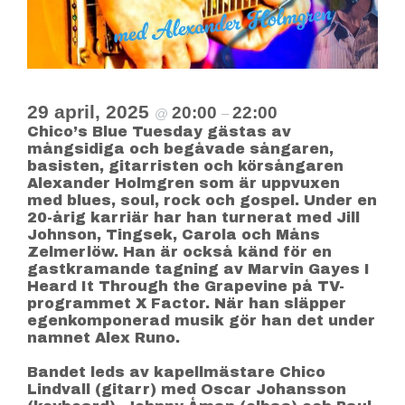
29 april, 2025
20:00
22:00
@
–
Chico’s Blue Tuesday gästas av
mångsidiga och begåvade sångaren,
basisten, gitarristen och körsångaren
Alexander Holmgren som är uppvuxen
med blues, soul, rock och gospel. Under en
20-årig karriär har han turnerat med Jill
Johnson, Tingsek, Carola och Måns
Zelmerlöw. Han är också känd för en
gastkramande tagning av Marvin Gayes I
Heard It Through the Grapevine på TV-
programmet X Factor. När han släpper
egenkomponerad musik gör han det under
namnet Alex Runo.
Bandet leds av kapellmästare Chico
Lindvall (gitarr) med Oscar Johansson