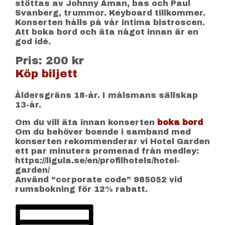
stöttas av Johnny Åman, bas och Paul
Svanberg, trummor. Keyboard tillkommer.
Konserten hålls på vår intima bistroscen.
Att boka bord och äta något innan är en
god idé.
Pris: 200 kr
Köp biljett
Åldersgräns 18-år. I målsmans sällskap
13-år.
Om du vill äta innan konserten
boka bord
Om du behöver boende i samband med
konserten rekommenderar vi Hotel Garden
ett par minuters promenad från medley:
https://ligula.se/en/profilhotels/hotel-
garden/
Använd “corporate code” 985052 vid
rumsbokning för 12% rabatt.