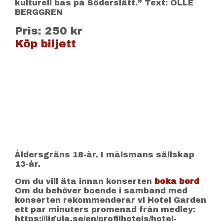
kulturell bas på Söderslätt.” Text: OLLE
BERGGREN
Pris: 250 kr
Köp biljett
Åldersgräns 18-år. I målsmans sällskap
13-år.
Om du vill äta innan konserten
boka bord
Om du behöver boende i samband med
konserten rekommenderar vi Hotel Garden
ett par minuters promenad från medley:
https://ligula.se/en/profilhotels/hotel-