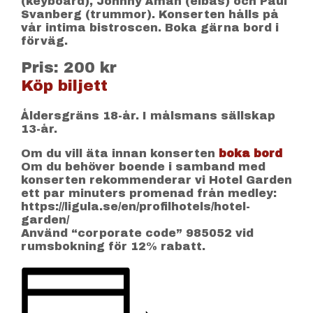
(keyboard), Johnny Åman (elbas) och Paul
Svanberg (trummor). Konserten hålls på
vår intima bistroscen. Boka gärna bord i
förväg.
Pris: 200 kr
Köp biljett
Åldersgräns 18-år. I målsmans sällskap
13-år.
Om du vill äta innan konserten
boka bord
Om du behöver boende i samband med
konserten rekommenderar vi Hotel Garden
ett par minuters promenad från medley:
https://ligula.se/en/profilhotels/hotel-
garden/
Använd “corporate code” 985052 vid
rumsbokning för 12% rabatt.