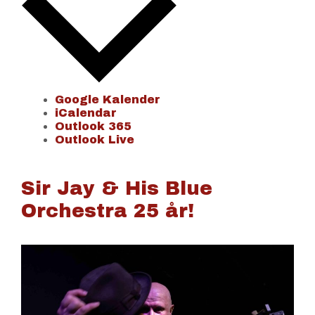
Google Kalender
iCalendar
Outlook 365
Outlook Live
Sir Jay & His Blue
Orchestra 25 år!