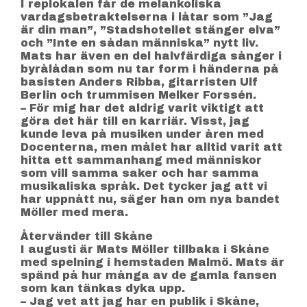
I replokalen får de melankoliska
vardagsbetraktelserna i låtar som ”Jag
är din man”, ”Stadshotellet stänger elva”
och ”Inte en sådan människa” nytt liv.
Mats har även en del halvfärdiga sånger i
byrålådan som nu tar form i händerna på
basisten Anders Ribba, gitarristen Ulf
Berlin och trummisen Melker Forssén.
– För mig har det aldrig varit viktigt att
göra det här till en karriär. Visst, jag
kunde leva på musiken under åren med
Docenterna, men målet har alltid varit att
hitta ett sammanhang med människor
som vill samma saker och har samma
musikaliska språk. Det tycker jag att vi
har uppnått nu, säger han om nya bandet
Möller med mera.
Återvänder till Skåne
I augusti är Mats Möller tillbaka i Skåne
med spelning i hemstaden Malmö. Mats är
spänd på hur många av de gamla fansen
som kan tänkas dyka upp.
– Jag vet att jag har en publik i Skåne,