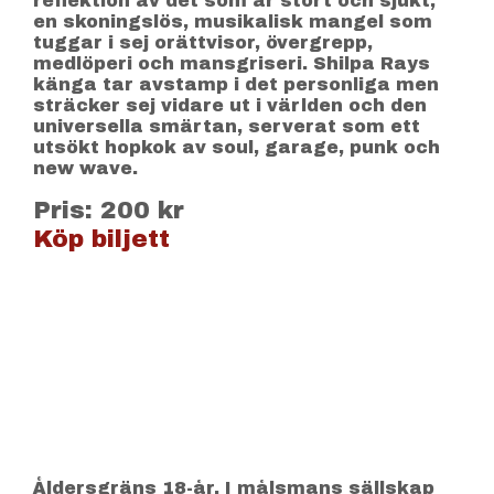
reflektion av det som är stört och sjukt;
en skoningslös, musikalisk mangel som
tuggar i sej orättvisor, övergrepp,
medlöperi och mansgriseri. Shilpa Rays
känga tar avstamp i det personliga men
sträcker sej vidare ut i världen och den
universella smärtan, serverat som ett
utsökt hopkok av soul, garage, punk och
new wave.
Pris: 200 kr
Köp biljett
Åldersgräns 18-år. I målsmans sällskap