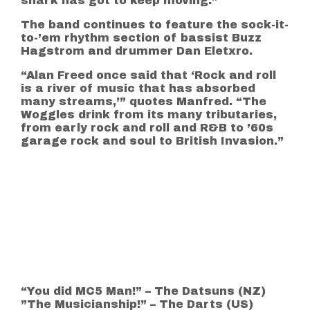
shark has got to keep moving.”
The band continues to feature the sock-it-
to-’em rhythm section of bassist Buzz
Hagstrom and drummer Dan Eletxro.
“Alan Freed once said that ‘Rock and roll
is a river of music that has absorbed
many streams,’” quotes Manfred. “The
Woggles drink from its many tributaries,
from early rock and roll and R&B to ’60s
garage rock and soul to British Invasion.”
“You did MC5 Man!” – The Datsuns (NZ)
”The Musicianship!” – The Darts (US)