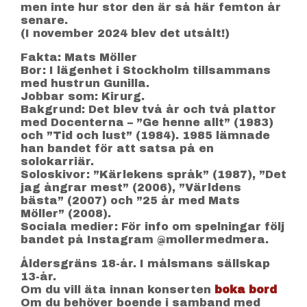
men inte hur stor den är så här femton år
senare.
(I november 2024 blev det utsålt!)
Fakta: Mats Möller
Bor: I lägenhet i Stockholm tillsammans
med hustrun Gunilla.
Jobbar som: Kirurg.
Bakgrund: Det blev två år och två plattor
med Docenterna – ”Ge henne allt” (1983)
och ”Tid och lust” (1984). 1985 lämnade
han bandet för att satsa på en
solokarriär.
Soloskivor: ”Kärlekens språk” (1987), ”Det
jag ångrar mest” (2006), ”Världens
bästa” (2007) och ”25 år med Mats
Möller” (2008).
Sociala medier: För info om spelningar följ
bandet på Instagram @mollermedmera.
Åldersgräns 18-år. I målsmans sällskap
13-år.
Om du vill äta innan konserten
boka bord
Om du behöver boende i samband med