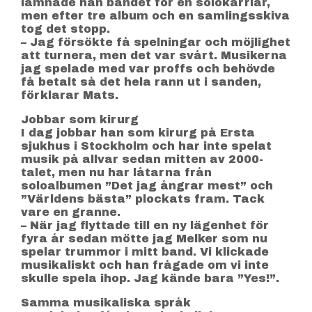
lämnade han bandet för en solokarriär,
men efter tre album och en samlingsskiva
tog det stopp.
– Jag försökte få spelningar och möjlighet
att turnera, men det var svårt. Musikerna
jag spelade med var proffs och behövde
få betalt så det hela rann ut i sanden,
förklarar Mats.
Jobbar som kirurg
I dag jobbar han som kirurg på Ersta
sjukhus i Stockholm och har inte spelat
musik på allvar sedan mitten av 2000-
talet, men nu har låtarna från
soloalbumen ”Det jag ångrar mest” och
”Världens bästa” plockats fram. Tack
vare en granne.
– När jag flyttade till en ny lägenhet för
fyra år sedan mötte jag Melker som nu
spelar trummor i mitt band. Vi klickade
musikaliskt och han frågade om vi inte
skulle spela ihop. Jag kände bara ”Yes!”.
Samma musikaliska språk