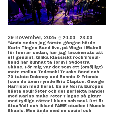
29 november, 2025
20:00
23:00
@
–
”Ända sedan jag första gången hörde
Karin Tingne Band live, på Wega i Malmö
för fem år sedan, har jag fascinerats att
ett genuint, tillika klassiskt rock’n’soul-
band har kunnat ta form i Sydöstra
Skåne. För mig var det som ett (omöjligt)
möte mellan Tedeschi Trucks Band och
70-talets Delaney and Bonnie & Friends
(som då även rymde Eric Clapton, George
Harrison med flera). En av Norra Europas
bästa soulröster och det perfekta bandet
med Karins make Peter Tingne på gitarr
med tydliga rötter i blues och soul. Det är
Stax/Volt och ibland FAME-studion i Muscle
Shoals. Men ändå med en social och