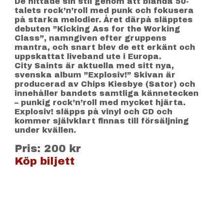
De hittade sin stil genom att blanda 50-
talets rock’n’roll med punk och fokusera
på starka melodier. Året därpå släpptes
debuten ”Kicking Ass for the Working
Class”, namngiven efter gruppens
mantra, och snart blev de ett erkänt och
uppskattat liveband ute i Europa.
City Saints är aktuella med sitt nya,
svenska album ”Explosiv!” Skivan är
producerad av Chips Kiesbye (Sator) och
innehåller bandets samtliga kännetecken
– punkig rock’n’roll med mycket hjärta.
Explosiv! släpps på vinyl och CD och
kommer självklart finnas till försäljning
under kvällen.
Pris: 200 kr
Köp biljett