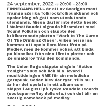
24 september, 2022
20:00
23:00
@
–
FINNEGAN’S HELL är ett av Sveriges mest
framgångsrika folkrock/folkpunkband och
spelar idag så gott som uteslutande
utomlands. Missa därför inte detta besök
i Malmö! Bandet signade häromåret med
Sound Pollution och släppte den
kritikerrosade plattan ”Work Is The Curse
Of The Drinking Class”, vilken herrarna
kommer att spela flera låtar ifrån på
Medley, men de kommer också att bjuda
på klassiker från sina första plattor och
ge smakprov från den kommande.
The Union Rags släppte singeln ”Action
Tonight” 2002 och fick bl.a. lovord i
musiktidningen NME för sin melodiska
gatupunk. Sedan blev det tyst. Tills nu. I
år har det spelats in ett album som
släpps i Augusti på tyska Randale records
(cocksparrer/toy dolls etc.) och det blir en
svettig comeback på medley!