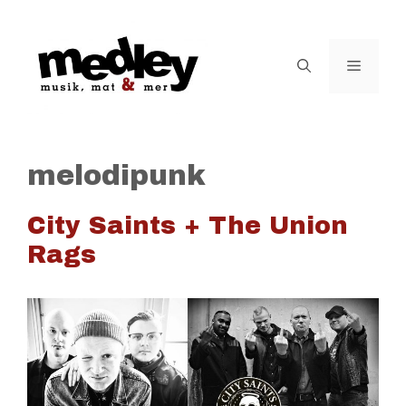
Hoppa
till
innehåll
Meny
melodipunk
City Saints + The Union
Rags