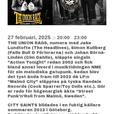
27 februari, 2025
20:00
23:00
@
–
THE UNION RAGS, numera med Jake
Lundtofte (The Headlines), Simon Kullberg
(Palle Bull & Förlorarna) och Johan Börnå-
Lindén (Cim Dahlle), släppte singeln
”Action Tonight” redan 2002 och fick
bland annat lovord i musiktidningen NME
för sin melodiska gatupunk. Sedan blev
det tyst ända fram till 2022 då LP:n
“Malmö City” släpptes på tyska Randale
Records (Cock Sparrer/Toy Dolls etc.). Gör
er redo för högenergisk äkta “Street
Punk’n’Roll from Malmö, Sweden”.
CITY SAINTS bildades i en fuktig källare
sommaren 2012 i Göteborg.