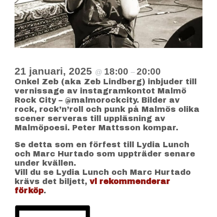
21 januari, 2025
18:00
20:00
@
–
Onkel Zeb (aka Zeb Lindberg) inbjuder till
vernissage av instagramkontot Malmö
Rock City – @malmorockcity. Bilder av
rock, rock’n’roll och punk på Malmös olika
scener serveras till uppläsning av
Malmöpoesi. Peter Mattsson kompar.
Se detta som en förfest till Lydia Lunch
och Marc Hurtado som uppträder senare
under kvällen.
Vill du se Lydia Lunch och Marc Hurtado
krävs det biljett,
vi rekommenderar
förköp
.