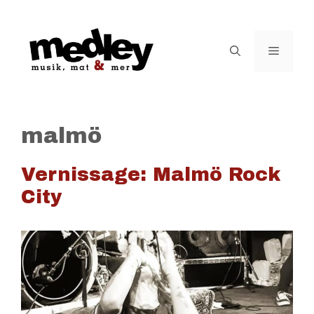
Hoppa
till
innehåll
Meny
malmö
Vernissage: Malmö Rock
City