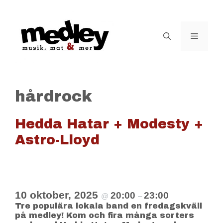
Hoppa
till
innehåll
Meny
hårdrock
Hedda Hatar + Modesty +
Astro-Lloyd
10 oktober, 2025
20:00
23:00
@
–
Tre populära lokala band en fredagskväll
på medley! Kom och fira många sorters