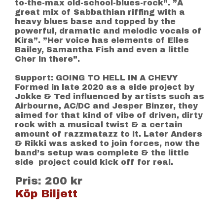
to-the-max old-school-blues-rock”. ”A
great mix of Sabbathian riffing with a
heavy blues base and topped by the
powerful, dramatic and melodic vocals of
Kira”. ”Her voice has elements of Elles
Bailey, Samantha Fish and even a little
Cher in there”.
Support: GOING TO HELL IN A CHEVY
Formed in late 2020 as a side project by
Jokke & Ted influenced by artists such as
Airbourne, AC/DC and Jesper Binzer, they
aimed for that kind of vibe of driven, dirty
rock with a musical twist & a certain
amount of razzmatazz to it. Later Anders
& Rikki was asked to join forces, now the
band’s setup was complete & the little
side project could kick off for real.
Pris: 200 kr
Köp Biljett