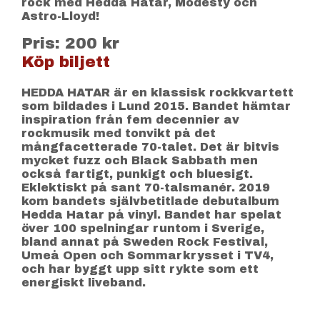
rock med Hedda Hatar, Modesty och
Astro-Lloyd!
Pris: 200 kr
Köp biljett
HEDDA HATAR är en klassisk rockkvartett
som bildades i Lund 2015. Bandet hämtar
inspiration från fem decennier av
rockmusik med tonvikt på det
mångfacetterade 70-talet. Det är bitvis
mycket fuzz och Black Sabbath men
också fartigt, punkigt och bluesigt.
Eklektiskt på sant 70-talsmanér. 2019
kom bandets självbetitlade debutalbum
Hedda Hatar på vinyl. Bandet har spelat
över 100 spelningar runtom i Sverige,
bland annat på Sweden Rock Festival,
Umeå Open och Sommarkrysset i TV4,
och har byggt upp sitt rykte som ett
energiskt liveband.