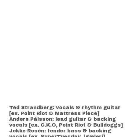
Ted Strandberg: vocals & rhythm guitar
[ex. Point Riot & Mattress Piece]
Anders Pålsson: lead guitar & backing
vocals [ex. C.K.O, Point Riot & Bulldoggs]
Jokke Rosén: fender bass & backing
vocals [ex. SuperTuesday, [gæleri],