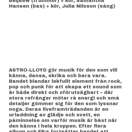
Beljaew (trummor) + kör, Samantha
Hansen (bas) + kör, Julia Nilsson (sång)
ASTRO-LLOYD gör musik för den som vill
känna, dansa, skrika och bara vara.
Bandet blandar lekfullt element från rock,
pop och punk för att skapa ett sound som
är både direkt och oförutsägbart – där
stora refränger möter rå energi och små
detaljer gömmer sig för den som lyssnar
noga. Deras liveframträdanden är en
urladdning av glädje och svett, en
påminnelse om varför musik är bäst när
den känns i hela kroppen. Efter flera
album och EP:s fortsätter bandet att