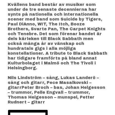
Kvällens band består av musiker som
under de tre senaste decennierna har
synts på nationella och internationella
scener med band som Suicide by Tigers,
Paul DiAnno, WIT, The Itch, Booze
Brothers, Svarte Pan, The Carpet Knights
och Tenebre. Det som förenar bandet är
dels kärleken till Black Sabbath men
också många år av vänskap och
hundratals gigs i alla möjliga
konstellationer. A tribute to Black Sabbath
har tidigare framförts på bland annat
Kulturbolaget i Malmö och The Tivoli i
Helsingborg.
Nils Lindström – sång, Lukas Landerö –
sång och gitarr, Pece Masalkovski –
gitarrPeter Broch – bas, Johan Helgesson
– trummor, Pelle Engvall – trummor,
Thomas Helgesson – munspel, Petter
Rudnert – gitarr