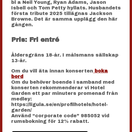
bl a Neil Young, Ryan Adams, Jason
Isbell och Tom Petty hyllats. Husbandets
första tribute 2025 tillägnas Jackson
Browne. Det är samma upplägg den här
gången.
Pris: Fri entré
Åldersgräns 18-år. I målsmans sällskap
13-år.
Om du vill äta innan konserten
boka
bord
Om du behöver boende i samband med
konserten rekommenderar vi Hotel
Garden ett par minuters promenad från
medley:
https://ligula.se/en/profilhotels/hotel-
garden/
Använd “corporate code” 985052 vid
rumsbokning för 12% rabatt.