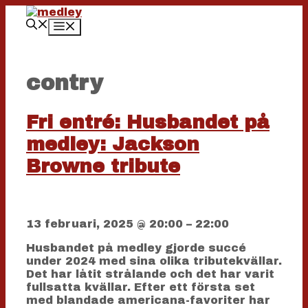
Hoppa
till
Meny
innehåll
contry
Fri entré: Husbandet på
medley: Jackson
Browne tribute
13 februari, 2025
@
20:00
–
22:00
Husbandet på medley gjorde succé
under 2024 med sina olika tributekvällar.
Det har låtit strålande och det har varit
fullsatta kvällar. Efter ett första set
med blandade americana-favoriter har