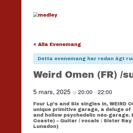
Hoppa
till
innehåll
« Alla Evenemang
Detta evenemang har redan ägt ru
Weird Omen (FR) /su
5 mars, 2025
20:00
22:00
@
–
Four Lp’s and Six singles in, WEIRD O
unique primitive garage, a deluge of
and hollow psychedelic néo-garage. B
Coaste) – Guitar / vocals : Sister R
Lunadon)