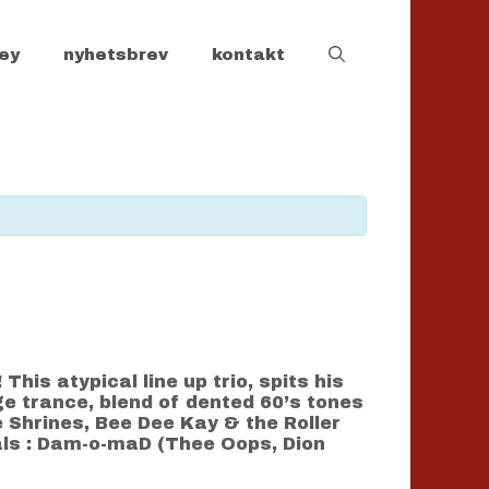
ey
nyhetsbrev
kontakt
his atypical line up trio, spits his
ge trance, blend of dented 60’s tones
 Shrines, Bee Dee Kay & the Roller
cals : Dam-o-maD (Thee Oops, Dion