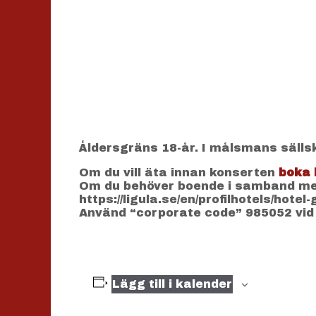
Åldersgräns 18-år. I målsmans sälls
Om du vill äta innan konserten
boka 
Om du behöver boende i samband med
https://ligula.se/en/profilhotels/hotel
Använd “corporate code” 985052 vid
Lägg till i kalender