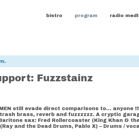
bistro
program
radio medl
m.
pport: Fuzzstainz
MEN still evade direct comparisons to… anyone !!! T
 trash brass, reverb and fuzzzzzz. A cryptic gara
aritone sax: Fred Rollercoaster (King Khan & the
ay (Ray and the Dead Drums, Pablo X) – Drums / vo