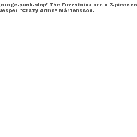
arage-punk-slop! The Fuzzstainz are a 3-piece r
 Jesper “Crazy Arms” Mårtensson.