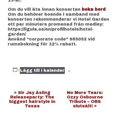
13-år.
Om du vill äta innan konserten
boka bord
Om du behöver boende i samband med
konserten rekommenderar vi Hotel Garden
ett par minuters promenad från medley:
https://ligula.se/en/profilhotels/hotel-
garden/
Använd “corporate code” 985052 vid
rumsbokning för 12% rabatt.
Lägg till i kalender
E
«
Sir Jay Åsling
No More Tears:
Releaseparty: The
Ozzy Osbourne
v
biggest hairstyle in
Tribute – OBS
Texas
slutsålt!
»
e
n