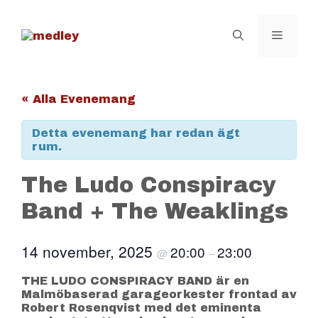
Hoppa
till
innehåll
Meny
« Alla Evenemang
Detta evenemang har redan ägt
rum.
The Ludo Conspiracy
Band + The Weaklings
14 november, 2025
20:00
23:00
@
–
THE LUDO CONSPIRACY BAND är en
Malmöbaserad garageorkester frontad av
Robert Rosenqvist med det eminenta