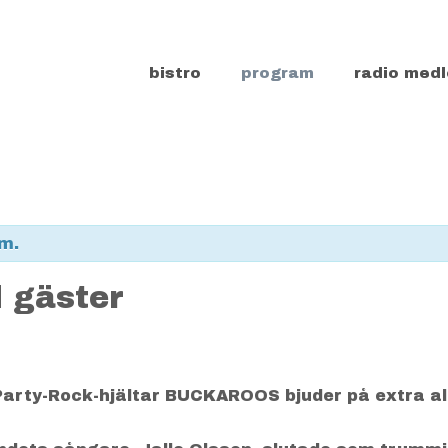
bistro
program
radio medl
m.
 gäster
rty-Rock-hjältar BUCKAROOS bjuder på extra allt 