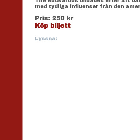
The Buckaroos bildades efter att ba
med tydliga influenser från den ame
Pris: 250 kr
Köp biljett
Lyssna: