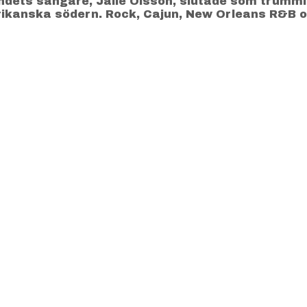
ndets sångare, Jalle Olsson, slutade som trummi
rikanska södern. Rock, Cajun, New Orleans R&B o