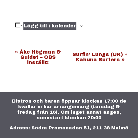
Lägg till i kalender
E
«
Åke Högman &
Surfin’ Lungs (UK) +
Guldet – OBS
Kahuna Surfers
»
v
inställt!
e
n
e
m
Bistron och baren öppnar klockan 17:00 de
a
kvällar vi har arrangemang (torsdag &
n
fredag från 16). Om inget annat anges,
scenstart klockan 20:00
g
Adress: Södra Promenaden 51, 211 38 Malmö
-