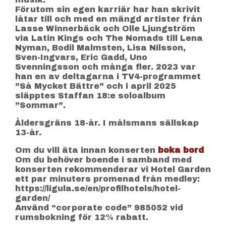
Förutom sin egen karriär har han skrivit
låtar till och med en mängd artister från
Lasse Winnerbäck och Olle Ljungström
via Latin Kings och The Nomads till Lena
Nyman, Bodil Malmsten, Lisa Nilsson,
Sven-Ingvars, Eric Gadd, Uno
Svenningsson och många fler. 2023 var
han en av deltagarna i TV4-programmet
”Så Mycket Bättre” och i april 2025
släpptes Staffan 18:e soloalbum
”Sommar”.
Åldersgräns 18-år. I målsmans sällskap
13-år.
Om du vill äta innan konserten
boka bord
Om du behöver boende i samband med
konserten rekommenderar vi Hotel Garden
ett par minuters promenad från medley:
https://ligula.se/en/profilhotels/hotel-
garden/
Använd “corporate code” 985052 vid
rumsbokning för 12% rabatt.