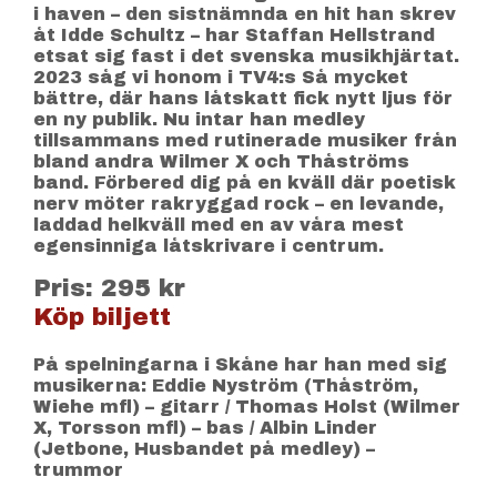
i haven – den sistnämnda en hit han skrev
åt Idde Schultz – har Staffan Hellstrand
etsat sig fast i det svenska musikhjärtat.
2023 såg vi honom i TV4:s Så mycket
bättre, där hans låtskatt fick nytt ljus för
en ny publik. Nu intar han medley
tillsammans med rutinerade musiker från
bland andra Wilmer X och Thåströms
band. Förbered dig på en kväll där poetisk
nerv möter rakryggad rock – en levande,
laddad helkväll med en av våra mest
egensinniga låtskrivare i centrum.
Pris: 295 kr
Köp biljett
På spelningarna i Skåne har han med sig
musikerna: Eddie Nyström (Thåström,
Wiehe mfl) – gitarr / Thomas Holst (Wilmer
X, Torsson mfl) – bas / Albin Linder
(Jetbone, Husbandet på medley) –
trummor