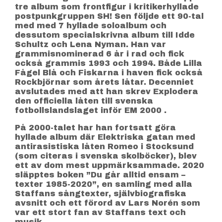
tre album som frontfigur i kritikerhyllade
postpunkgruppen SH! Sen följde ett 90-tal
med med 7 hyllade soloalbum och
dessutom specialskrivna album till Idde
Schultz och Lena Nyman. Han var
grammisnominerad 6 år i rad och fick
också grammis 1993 och 1994. Både Lilla
Fågel Blå och Fiskarna i haven fick också
Rockbjörnar som årets låtar. Decenniet
avslutades med att han skrev Explodera
den officiella låten till svenska
fotbollslandslaget inför EM 2000 .
På 2000-talet har han fortsatt göra
hyllade album där Elektriska gatan med
antirasistiska låten Romeo i Stocksund
(som citeras i svenska skolböcker), blev
ett av dom mest uppmärksammade. 2020
släpptes boken ”Du går alltid ensam –
texter 1985-2020”, en samling med alla
Staffans sångtexter, självbiografiska
avsnitt och ett förord av Lars Norén som
var ett stort fan av Staffans text och
musik.