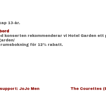
kap 13-år.
bord
 konserten rekommenderar vi Hotel Garden ett 
-garden/
 rumsbokning för 12% rabatt.
/support: JoJo Men
The Courettes (