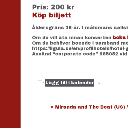
Pris: 200 kr
Köp biljett
Åldersgräns 18-år. I målsmans sälls
Om du vill äta innan konserten
boka 
Om du behöver boende i samband med
https://ligula.se/en/profilhotels/hotel
Använd “corporate code” 985052 vid
Lägg till i kalender
E
«
Miranda and The Beat (US) 
v
e