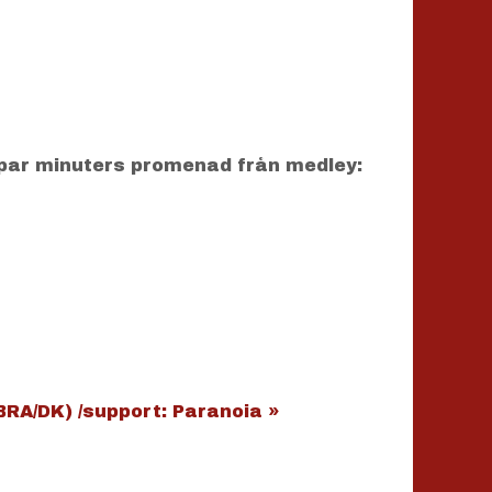
par minuters promenad från medley:
BRA/DK) /support: Paranoia
»