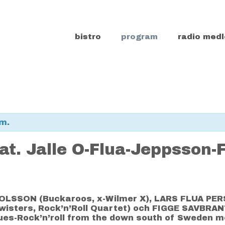
bistro
program
radio medl
m.
at. Jalle O-Flua-Jeppsson-
OLSSON (Buckaroos, x-Wilmer X), LARS FLUA PER
isters, Rock’n’Roll Quartet) och FIGGE SAVBRANT
Blues-Rock’n’roll from the down south of Sweden 