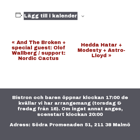
Lägg till i kalender
E
«
And The Broken +
Hedda Hatar +
special guest: Olof
Modesty + Astro-
v
Wallberg / support:
Lloyd
»
Nordic Cactus
e
n
e
m
a
Bistron och baren öppnar klockan 17:00 de
kvällar vi har arrangemang (torsdag &
n
fredag från 16). Om inget annat anges,
g
scenstart klockan 20:00
-
Adress: Södra Promenaden 51, 211 38 Malmö
n
a