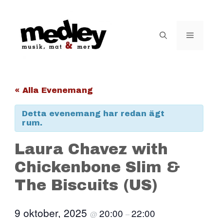
Hoppa
till
innehåll
Meny
« Alla Evenemang
Detta evenemang har redan ägt
rum.
Laura Chavez with
Chickenbone Slim &
The Biscuits (US)
9 oktober, 2025
20:00
22:00
@
–