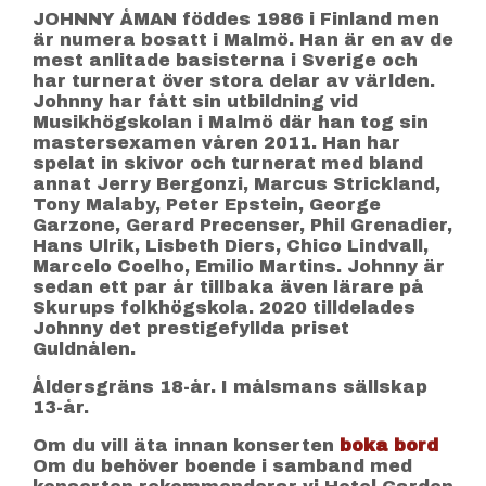
JOHNNY ÅMAN föddes 1986 i Finland men
är numera bosatt i Malmö. Han är en av de
mest anlitade basisterna i Sverige och
har turnerat över stora delar av världen.
Johnny har fått sin utbildning vid
Musikhögskolan i Malmö där han tog sin
mastersexamen våren 2011. Han har
spelat in skivor och turnerat med bland
annat Jerry Bergonzi, Marcus Strickland,
Tony Malaby, Peter Epstein, George
Garzone, Gerard Precenser, Phil Grenadier,
Hans Ulrik, Lisbeth Diers, Chico Lindvall,
Marcelo Coelho, Emilio Martins. Johnny är
sedan ett par år tillbaka även lärare på
Skurups folkhögskola. 2020 tilldelades
Johnny det prestigefyllda priset
Guldnålen.
Åldersgräns 18-år. I målsmans sällskap
13-år.
Om du vill äta innan konserten
boka bord
Om du behöver boende i samband med