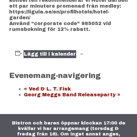
konserten rekommenderar vi Hotel Garden
ett par minuters promenad från medley:
https://ligula.se/en/profilhotels/hotel-
garden/
Använd “corporate code” 985052 vid
rumsbokning för 12% rabatt.
Lägg till i kalender
Evenemang-navigering
«
Ved & L. T. Fisk
Georg Meggs Band Releaseparty
»
Bistron och baren öppnar klockan 17:00 de
kvällar vi har arrangemang (torsdag &
fredag från 16). Om inget annat anges,