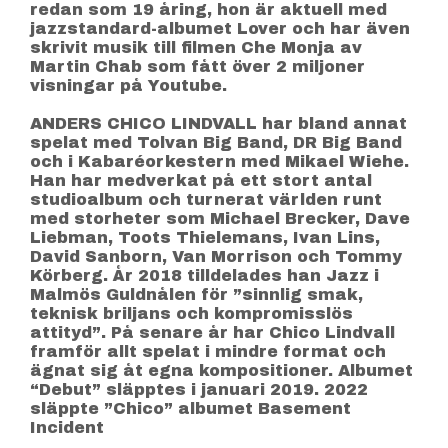
redan som 19 åring, hon är aktuell med
jazzstandard-albumet Lover och har även
skrivit musik till filmen Che Monja av
Martin Chab som fått över 2 miljoner
visningar på Youtube.
ANDERS CHICO LINDVALL har bland annat
spelat med Tolvan Big Band, DR Big Band
och i Kabaréorkestern med Mikael Wiehe.
Han har medverkat på ett stort antal
studioalbum och turnerat världen runt
med storheter som Michael Brecker, Dave
Liebman, Toots Thielemans, Ivan Lins,
David Sanborn, Van Morrison och Tommy
Körberg. År 2018 tilldelades han Jazz i
Malmös Guldnålen för ”sinnlig smak,
teknisk briljans och kompromisslös
attityd”. På senare år har Chico Lindvall
framför allt spelat i mindre format och
ägnat sig åt egna kompositioner. Albumet
“Debut” släpptes i januari 2019. 2022
släppte ”Chico” albumet Basement
Incident