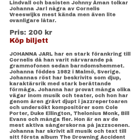
Lindvall och basisten Johnny Åman tolkar
Johanna Jarl några av Cornelis
Vreeswijks mest kända men även lite
ovanligare låtar.
Pris: 200 kr
Köp biljett
JOHANNA JARL har en stark förankring till
Cornelis då han varit närvarande på
grammofonen sedan barndomshemmet.
Johanna föddes 1982 i Malmö, Sverige.
Johannas röst har beskrivits som djup,
karaktärsrik med stark berättande
förmåga. Johanna har provat många olika
vägar inom musik och teater, och hon har
genom åren grävt djupt i jazzrepertoaren
och undersökt kompositörer som Cole
Porter, Duke Ellington, Thelonius Monk, Bill
Evans och många fler. Hon är en av de
mest aktiva sångerskorna på jazzscenen.
Johanna har skrivit all musik och text till
sitt första album The Drowning Accident