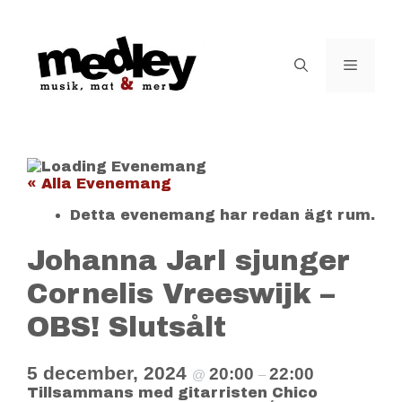
Hoppa
till
innehåll
Meny
« Alla Evenemang
Detta evenemang har redan ägt rum.
Johanna Jarl sjunger
Cornelis Vreeswijk –
OBS! Slutsålt
5 december, 2024
20:00
22:00
@
–
Tillsammans med gitarristen Chico