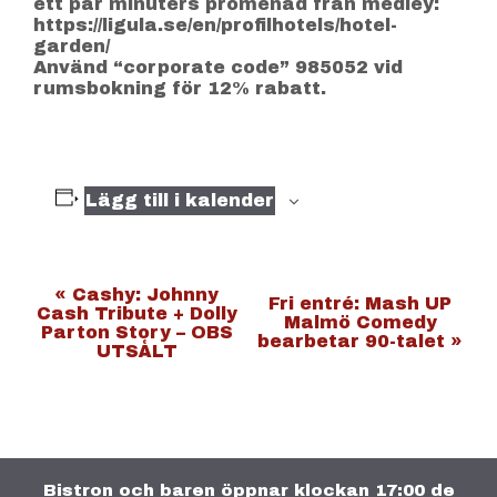
ett par minuters promenad från medley:
https://ligula.se/en/profilhotels/hotel-
garden/
Använd “corporate code” 985052 vid
rumsbokning för 12% rabatt.
Lägg till i kalender
E
«
Cashy: Johnny
Fri entré: Mash UP
Cash Tribute + Dolly
Malmö Comedy
v
Parton Story – OBS
bearbetar 90-talet
»
UTSÅLT
e
n
e
m
a
Bistron och baren öppnar klockan 17:00 de