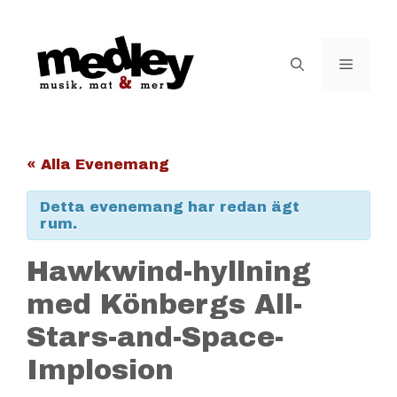
Hoppa
till
innehåll
Meny
« Alla Evenemang
Detta evenemang har redan ägt
rum.
Hawkwind-hyllning
med Könbergs All-
Stars-and-Space-
Implosion