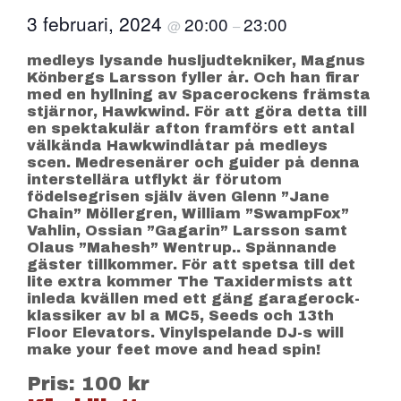
3 februari, 2024
20:00
23:00
@
–
medleys lysande husljudtekniker, Magnus
Könbergs Larsson fyller år. Och han firar
med en hyllning av Spacerockens främsta
stjärnor, Hawkwind. För att göra detta till
en spektakulär afton framförs ett antal
välkända Hawkwindlåtar på medleys
scen. Medresenärer och guider på denna
interstellära utflykt är förutom
födelsegrisen själv även Glenn ”Jane
Chain” Möllergren, William ”SwampFox”
Vahlin, Ossian ”Gagarin” Larsson samt
Olaus ”Mahesh” Wentrup.. Spännande
gäster tillkommer. För att spetsa till det
lite extra kommer The Taxidermists att
inleda kvällen med ett gäng garagerock-
klassiker av bl a MC5, Seeds och 13th
Floor Elevators. Vinylspelande DJ-s will
make your feet move and head spin!
Pris: 100 kr