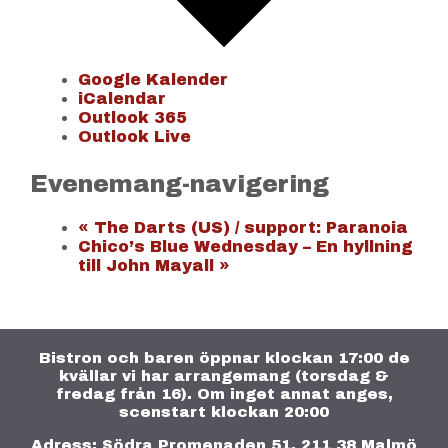
Google Kalender
iCalendar
Outlook 365
Outlook Live
Evenemang-navigering
«
The Darts (US) / support: Paranoia
Chico’s Blue Wednesday – En hyllning
till John Mayall
»
Bistron och baren öppnar klockan 17:00 de
kvällar vi har arrangemang (torsdag &
fredag från 16). Om inget annat anges,
scenstart klockan 20:00
Adress: Södra Promenaden 51, 211 38 Malmö