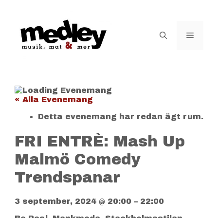
Hoppa
till
innehåll
Meny
« Alla Evenemang
Detta evenemang har redan ägt rum.
FRI ENTRÈ: Mash Up
Malmö Comedy
Trendspanar
3 september, 2024
@
20:00
–
22:00