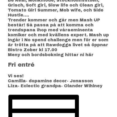
Be Real, Monkmode, Stockholmsstilen,
Grisch, Soft girl, Slow life och Clean girl,
Tomato Girl Summer, Mob wife, och Side
Hustle….
Trender kommer och går men Mash UP
består! Så passa på att komma och
trendspana ihop med våraeminenta
komiker och med kvällens expert. Mash up
ingår i No spend challenge men för er som
är trötta på att Rawdogga livet så öppnar
Bistro Zober kl 17.00
Meny och bordsbokning hittar ni här
Fri entré
Vi ses!
Camilla- dopamine decor- Jonasson
Liza- Eclectic grandpa- Olander Wihlney