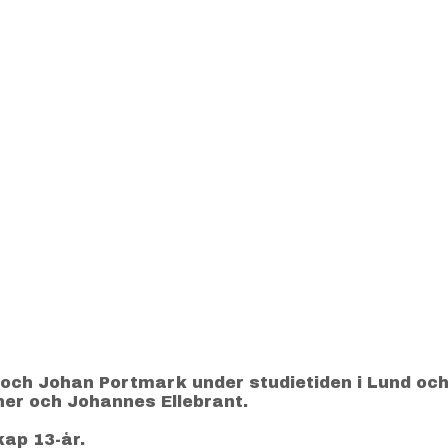
 och Johan Portmark under studietiden i Lund och
lner och Johannes Ellebrant.
kap 13-år.