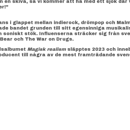
in en skiva, så vi kommer att ha med ett sjok där
er!”
tans i glappet mellan indierock, drömpop och Mal
lade bandet grunden till sitt egensinniga musika
soniskt stök. Influenserna sträcker sig från sven
 Bear och The War on Drugs.
gdsalbumet
Magisk realism
släpptes 2023 och inneb
ducent till några av de mest framträdande svens