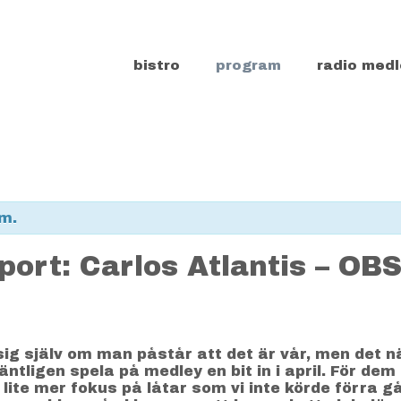
bistro
program
radio medl
m.
ort: Carlos Atlantis – OBS
g själv om man påstår att det är vår, men det närm
tligen spela på medley en bit in i april. För dem s
 lite mer fokus på låtar som vi inte körde förra g