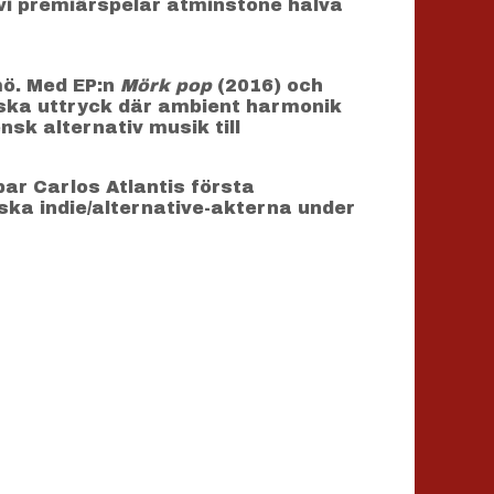
 vi premiärspelar åtminstone halva
mö. Med EP:n
Mörk pop
(2016) och
liska uttryck där ambient harmonik
sk alternativ musik till
ar Carlos Atlantis första
ka indie/alternative-akterna under