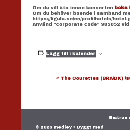
Om du vill äta innan konserten
boka 
Om du behöver boende i samband med
https://ligula.se/en/profilhotels/hotel
Använd “corporate code” 985052 vid
Lägg till i kalender
E
«
The Courettes (BRA/DK) /s
v
e
n
e
m
Bistron 
a
n
© 2026 medley
• Byggt med