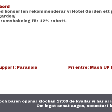
bord
 konserten rekommenderar vi Hotel Garden ett 
-garden/
 rumsbokning för 12% rabatt.
upport: Paranoia
Fri entré: Mash UP
och baren öppnar klockan 17:00 de kvällar vi har a
Om inget annat anges, scenstart k