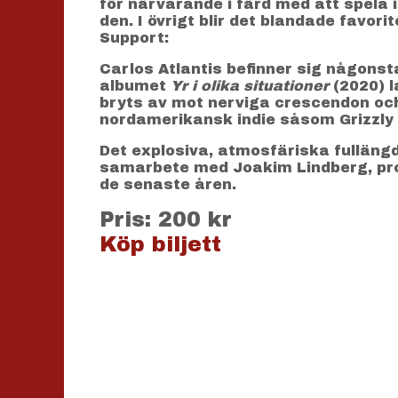
för närvarande i färd med att spela 
den. I övrigt blir det blandade favorit
Support:
Carlos Atlantis befinner sig någons
albumet
Yr i olika situationer
(2020) 
bryts av mot nerviga crescendon och 
nordamerikansk indie såsom Grizzly
Det explosiva, atmosfäriska fullän
samarbete med Joakim Lindberg, pro
de senaste åren.
Pris: 200 kr
Köp biljett