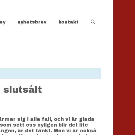
ey
nyhetsbrev
kontakt
 slutsålt
ar sig i alla fall, och vi är glada
om sett oss nyligen blir det lite
ången, är det tänkt. Men vi är också