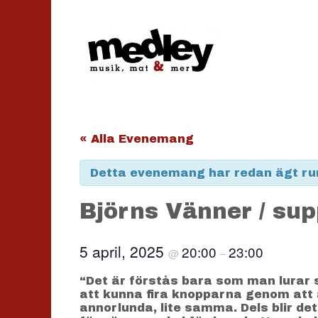
Hoppa
till
innehåll
« Alla Evenemang
Detta evenemang har redan ägt ru
Björns Vänner / supp
5 april, 2025
20:00
23:00
@
–
“Det är förstås bara som man lurar si
att kunna fira knopparna genom att än
annorlunda, lite samma. Dels blir det