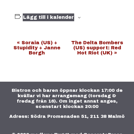
Lägg till i kalender
E
«
Soraia (US) +
The Delta Bombers
Stupidity + Janne
(US) support: Red
v
Borgh
Hot Riot (UK)
»
e
n
e
m
Bistron och baren öppnar klockan 17:00 de
a
kvällar vi har arrangemang (torsdag &
n
fredag från 16). Om inget annat anges,
scenstart klockan 20:00
g
Adress: Södra Promenaden 51, 211 38 Malmö
-
n